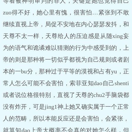
等着被神明审判的罪人，关键是她也觉得自己
zuo得不好，她心里有愧，很害怕…紧张到不敢
继续直视上帝，局促不安地在内心瑟瑟发抖，和
天尊不太一样，天尊给人的压迫感是从随xing妄
为的语气和诡谲难以猜测的行为中感受到的，上
帝的则是那种将一切似乎都视为自己规则或者剧
本的一bu分，那种过于平等的漠视和占有yu，正
常人怎么可能不会害怕，索菲亚知dao自己shenti
或者说位格很特别，直视了天尊的chu2手脑袋都
没有炸开，可是jing1神上她又确实属于一个正常
人的范畴，所以本能反应还是会害怕，会紧张，
就算知dao上帝大概率不会真的对她怎么样，但