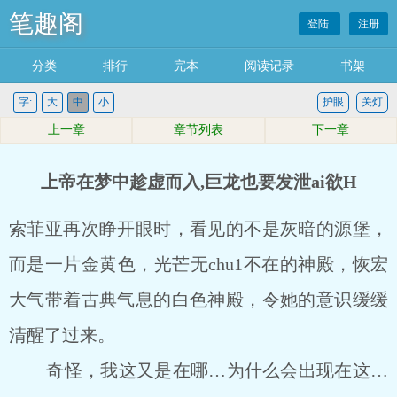
笔趣阁
登陆
注册
分类
排行
完本
阅读记录
书架
字:
大
中
小
护眼
关灯
上一章
章节列表
下一章
上帝在梦中趁虚而入,巨龙也要发泄ai欲H
索菲亚再次睁开眼时，看见的不是灰暗的源堡，
而是一片金黄色，光芒无chu1不在的神殿，恢宏
大气带着古典气息的白色神殿，令她的意识缓缓
清醒了过来。
奇怪，我这又是在哪…为什么会出现在这…