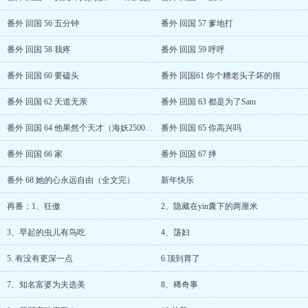
番外 回国 56 五分钟
番外 回国 57 爹地打
番外 回国 58 我疼
番外 回国 59 呼呼
番外 回国 60 要磕头
番外 回国61 你个糟老头子坏的很
番外 回国 62 天道无亲
番外 回国 63 都是为了Sam
番外 回国 64 他果然个天才（海妖2500加更）
番外 回国 65 你高兴吗
番外 回国 66 家
番外 回国 67 摔
番外 68 她的心永远自由（全文完）
新年快乐
再番：1、狂傲
2、隐藏在yin囊下的两厘米
3、早起的虫儿有鸟吃
4、荡妇
5. 有没有更深一点
6.顶到胃了
7、知名富婆为夫选美
8、稀奇事