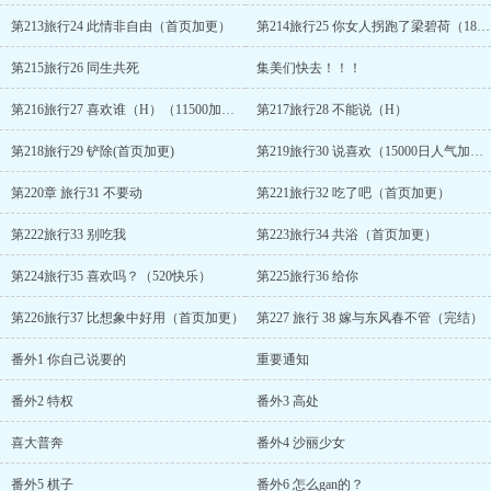
第213旅行24 此情非自由（首页加更）
第214旅行25 你女人拐跑了梁碧荷（1800收加更）
第215旅行26 同生共死
集美们快去！！！
第216旅行27 喜欢谁（H）（11500加更）
第217旅行28 不能说（H）
第218旅行29 铲除(首页加更)
第219旅行30 说喜欢（15000日人气加更）
第220章 旅行31 不要动
第221旅行32 吃了吧（首页加更）
第222旅行33 别吃我
第223旅行34 共浴（首页加更）
第224旅行35 喜欢吗？（520快乐）
第225旅行36 给你
第226旅行37 比想象中好用（首页加更）
第227 旅行 38 嫁与东风春不管（完结）
番外1 你自己说要的
重要通知
番外2 特权
番外3 高处
喜大普奔
番外4 沙丽少女
番外5 棋子
番外6 怎么gan的？