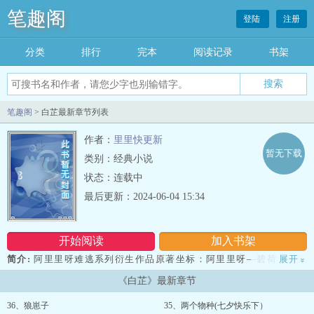
笔趣阁
登陆
注册
分类
排行
完本
阅读记录
书架
笔趣阁
> 白芷最新章节列表
作者：
里里快更新
暂无下载
类别：经典小说
状态：连载中
最后更新：2024-06-04 15:34
开始阅读
加入书架
简介:
阿里里呀难逃系列衍生作品原著坐标：阿里里呀—碧荷（一定
展开
»
要看阿，超好看）生活就像是强jian犯，如果你无法抵抗，那就闭眼
《白芷》最新章节
享受吧白芷是个无神论者，但是走在路上好好的，就被车撞了。然后
穿越到了她最近正在看的18禁小说中。她想着做个近距离看热闹的看
36、狼崽子
35、两个物种(七夕快乐下）