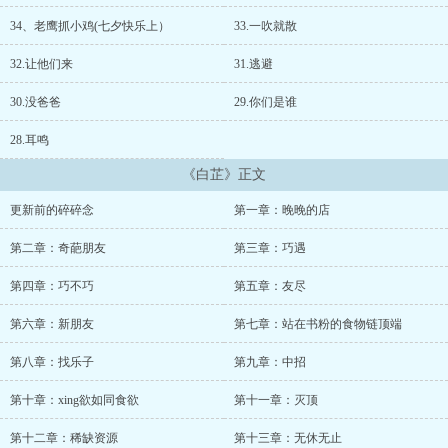
客，谁知道一不小心自己也被卷入了这个热闹里。双胞胎那是啥人
啊？那是神经病2。但是这可笑的命运啊～逃不过，躲不掉，她终于知
34、老鹰抓小鸡(七夕快乐上）
33.一吹就散
道局中人的感受了。ps：改了一下设定，不然设定太长了。那个，饭
随ai豆，所以我就写自己想写的呀。有新来的朋友，如果等更难受，
32.让他们来
31.逃避
可以直接点上面链接。碧荷，难逃，渣女都很肥了。特别好看！！！
已完结，番外更新中……ps:新号新书地址：海妖（高H）一个女海王
30.没爸爸
29.你们是谁
的故事新文《末世躺平日记》求收藏，求猪猪。...
28.耳鸣
《白芷》正文
更新前的碎碎念
第一章：晚晚的店
第二章：奇葩朋友
第三章：巧遇
第四章：巧不巧
第五章：友尽
第六章：新朋友
第七章：站在书粉的食物链顶端
第八章：找乐子
第九章：中招
第十章：xing欲如同食欲
第十一章：灭顶
第十二章：稀缺资源
第十三章：无休无止