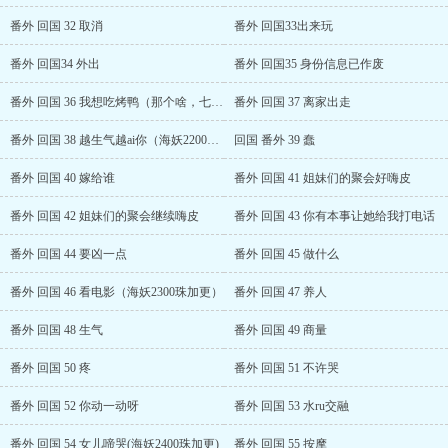
番外 回国 32 取消
番外 回国33出来玩
番外 回国34 外出
番外 回国35 身份信息已作废
番外 回国 36 我想吃烤鸭（那个啥，七夕快乐）
番外 回国 37 离家出走
番外 回国 38 越生气越ai你（海妖2200加更）
回国 番外 39 蠢
番外 回国 40 嫁给谁
番外 回国 41 姐妹们的聚会好嗨皮
番外 回国 42 姐妹们的聚会继续嗨皮
番外 回国 43 你有本事让她给我打电话
番外 回国 44 要凶一点
番外 回国 45 做什么
番外 回国 46 看电影（海妖2300珠加更）
番外 回国 47 养人
番外 回国 48 生气
番外 回国 49 商量
番外 回国 50 疼
番外 回国 51 不许哭
番外 回国 52 你动一动呀
番外 回国 53 水ru交融
番外 回国 54 女儿啼哭(海妖2400珠加更)
番外 回国 55 按摩