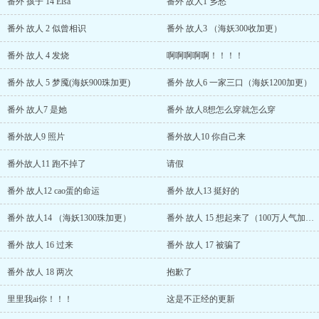
番外 孩子 14 Elsa
番外 故人1 乡愁
番外 故人 2 似曾相识
番外 故人3 （海妖300收加更）
番外 故人 4 发烧
啊啊啊啊啊！！！！
番外 故人 5 梦魇(海妖900珠加更)
番外 故人6 一家三口（海妖1200加更）
番外 故人7 是她
番外 故人8想怎么穿就怎么穿
番外故人9 照片
番外故人10 你自己来
番外故人11 跑不掉了
请假
番外 故人12 cao蛋的命运
番外 故人13 挺好的
番外 故人14 （海妖1300珠加更）
番外 故人 15 想起来了（100万人气加更）
番外 故人 16 过来
番外 故人 17 被骗了
番外 故人 18 两次
抱歉了
里里我ai你！！！
这是不正经的更新