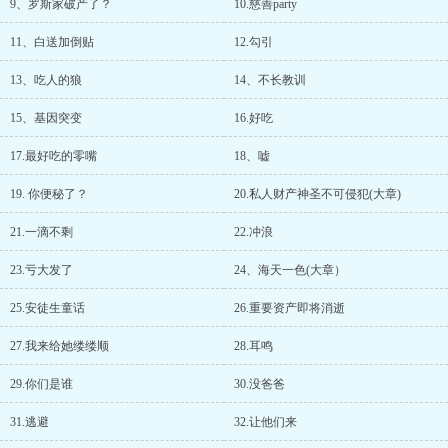
9、罗斯家破产了？
10.慈善party
11、白送加倒贴
12.勾引
13、吃人的狼
14、不长教训
15、基因突变
16.好吃
17.最好吃的零嘴
18、嘘
19. 你便秘了？
20.私人财产神圣不可侵犯(大章)
21.一滴不剩
22.冲浪
23.亏大发了
24、海天一色(大章）
25.安徒生童话
26.重要资产即将消逝
27.我来给她缕缕顺
28.耳鸣
29.你们是谁
30.没爸爸
31.逃避
32.让他们来