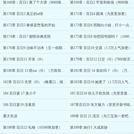
第168章：百日1 离了个大谱（9000珠加更上）
第169章：百日2 牢笼和牧场（9000珠下）
第170章 百日3 真正的ai情
第171章：百日4 圆满（为里里加更）
第172章 百日5 奢侈是堕落的开始
第173章 百日6 照顾白小姐，打小一点（9500加更）
第174章：百日7 都怪你俩克我
第175章 百日8 你想回华国吗？（1600收加更）
第176章 百日9 治标不治本（五一假期余额不足加更）
第177章 百日10 交易（1.5万人气加更）
第178章 百日11 开发（H）
第179章：百日12 口交（H）(7000留言加更)
第180章 百日 13 喷nai（H）（万珠加更上）
第181章 百日 14 喜欢吗？（H）（万珠加更中）
182章 百日15 失禁（H）（略重口，慎买）（万字加更下）
第183章 百日16 她累了（1.5万日人气加更）
184 百日宴 17 臭小子
185 百日18 你儿子欺负我（为里里最近的勤快加更）
186 百日宴19 没素质
187章百日20 东方魅力（里里开新书啦！！！加更！！！）
重大失误
189章 百日 21 流言（为三宝加一更吧。）
第188章 百日22 礼物（10500珠加更）
第189章 旅行1 大成若缺