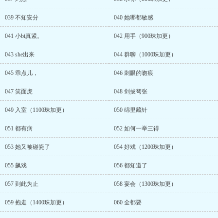
039 不知安分
040 她哪都敏感
041 小bi真紧。
042 用手（900珠加更）
043 she出来
044 群聊（1000珠加更）
045 乖点儿，
046 刺眼的吻痕
047 笑面虎
048 剑拔弩张
049 入室（1100珠加更）
050 绵里藏针
051 都有病
052 如何一举三得
053 她又被碰瓷了
054 好戏（1200珠加更）
055 飙戏
056 都知道了
057 到此为止
058 宴会（1300珠加更）
059 抱走（1400珠加更）
060 全都要