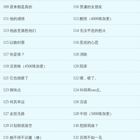
109 原来都是真的
110 景谦的女朋友
111 他的感情
112 醒悟（4000珠加更）
113 他故意激怒他们
114 无法平息的怒火
115 以吻封唇
116 恶劣的心思
117 你是谁？
118 消除
119 没资格（4500珠加更）
120 陪床
121 它也很硬了
122 嗯，硬了。
123 骑快点
124 叫得再sao点。
125 何其幸运
126 活该
127 走投无路
128 中招（5000珠加更）
129 计划彻底落空
130 想跟我做？
131 她不得不识趣（修）
132 百闻不如一见