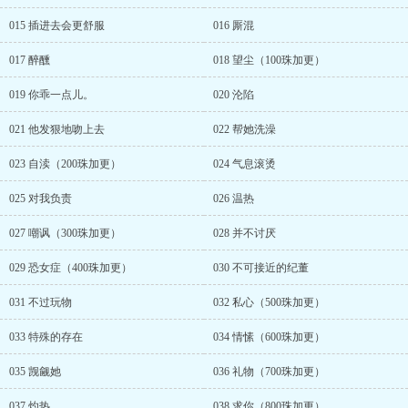
015 插进去会更舒服
016 厮混
017 醉醺
018 望尘（100珠加更）
019 你乖一点儿。
020 沦陷
021 他发狠地吻上去
022 帮她洗澡
023 自渎（200珠加更）
024 气息滚烫
025 对我负责
026 温热
027 嘲讽（300珠加更）
028 并不讨厌
029 恐女症（400珠加更）
030 不可接近的纪董
031 不过玩物
032 私心（500珠加更）
033 特殊的存在
034 情愫（600珠加更）
035 觊觎她
036 礼物（700珠加更）
037 灼热
038 求你（800珠加更）