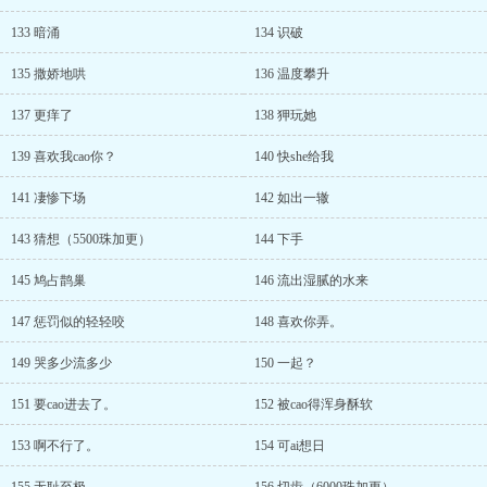
133 暗涌
134 识破
135 撒娇地哄
136 温度攀升
137 更痒了
138 狎玩她
139 喜欢我cao你？
140 快she给我
141 凄惨下场
142 如出一辙
143 猜想（5500珠加更）
144 下手
145 鸠占鹊巢
146 流出湿腻的水来
147 惩罚似的轻轻咬
148 喜欢你弄。
149 哭多少流多少
150 一起？
151 要cao进去了。
152 被cao得浑身酥软
153 啊不行了。
154 可ai想日