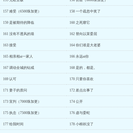
155 无耻至极
156 切齿（6000珠加更）
157 难受（6500珠加更）
158 一个疏忽中奖了
159 是被期待的降临
160 之死靡它
161 没有不透风的墙
162 替向以茉委屈
163 接受
164 你们谁是大老婆
165 相亲相ai一家人
166 永远ai你
167 调动全城的钻戒
168 是的，都是。
169 认可
170 只要你喜欢
171 妻子的质问
172 差点出事了
173 宣判（7000珠加更）
174 公开
175 执念（7500珠加更）
176 虚与委蛇
177 给我时间
178 小棉袄没了