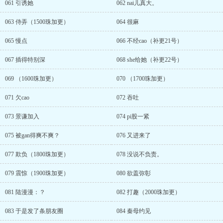
061 引诱她
062 nai儿真大。
063 侍弄（1500珠加更）
064 很麻
065 慢点
066 不经cao（补更21号）
067 插得特别深
068 she给她（补更22号）
069 （1600珠加更）
070 （1700珠加更）
071 欠cao
072 吞吐
073 景谦加入
074 pi股一紧
075 被gan得爽不爽？
076 又进来了
077 欺负（1800珠加更）
078 没说不负责。
079 震惊（1900珠加更）
080 欲盖弥彰
081 陆漫漫：？
082 打趣（2000珠加更）
083 于是发了条朋友圈
084 秦母约见