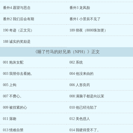
目标的ai意值和ai液值。向以茉：？？？淦！节cao算什么。为了活
命，向以茉豁出去了。NP/全处/苏爽甜/三个男主女主搞定男主男主搞
番外4 愿望与思念
番外3 龙凤胎
定一切/世界架空都瞎写的勿考究/男主都有病原因见番外/感谢对秦深
的喜欢，他是另一篇还没开的救赎文的男主和谐评论区，之前一直没
番外2 我们后会有期
番外1 小景辰不见了
管，以后会引起争吵的会从苗头开始删评。日更，每满一百珠免费加
更两千珠后，每满五百珠加更作者其他的文：《宠你上瘾（1v1）》
190 奇迹（正文完）
189 彻夜（8000珠加更）
《心有朝露（1v1）》《偷偷喜欢（1v1）》《快穿之让我蹭蹭你的气
188 诚实的奖励是
运（1v1）》《玛丽苏文女配不gan了（NPH）》...
《睡了竹马的好兄弟（NPH）》正文
001 炮灰女配
002 系统
003 我替你去看她。
004 他没来由的
005 上钩
006 人形良药
007 不费心。
008 满脑子都是向以茉
009 被捏紧的心
010 他已经沦陷了
011 落吻
012 美色惑人
013 情难自禁
014 我硬得受不了。