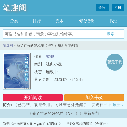
笔趣阁
登陆
注册
分类
排行
完本
阅读记录
书架
笔趣阁
> 睡了竹马的好兄弟（NPH）最新章节列表
作者：
彧卿
暂无下载
类别：经典小说
状态：连载中
最后更新：2026-07-08 16:43
开始阅读
加入书架
简介:
【已完结】欢迎食用。向以茉意外觉醒了。发现自己不过是一
展开
»
个，男女主之间的感情调和剂，将炮灰女配的角色尽职尽责。并且，
《睡了竹马的好兄弟（NPH）》最新章节
还被告知即将命不久矣？如果要想活命，就得必须攻略男主那几个好
兄弟，景谦、陆望尘，以及纪衡宇这三人的同时，并且完成收集任务
新书《玛丽苏文女配不gan了（NPH）》
番外5 实现的愿望（全文完）