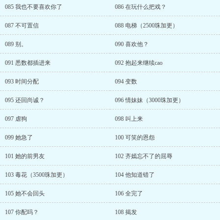
085 我也不要喜欢你了
086 在玩什么把戏？
087 不可置信
088 电梯（2500珠加更）
089 别。
090 喜欢他？
091 悉数都插进来
092 抱起来继续cao
093 时间分配
094 变数
095 还回尚诚？
096 情妹妹（3000珠加更）
097 虐狗
098 叫上来
099 她急了
100 可笑的恩怨
101 她的前男友
102 齐嫣忘不了的屈辱
103 毒花（3500珠加更）
104 他知道错了
105 她不会回头
106 全完了
107 你配吗？
108 揭发