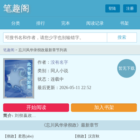
笔趣阁
登陆
注册
分类
排行
完本
阅读记录
书架
笔趣阁
> 忘川风华录彻政最新章节列表
作者：
没有名字
暂无下载
类别：同人小说
状态：连载中
最后更新：2026-05-11 22:52
开始阅读
加入书架
简介:
刘彻嬴政...
《忘川风华录彻政》最新章节
【彻政】君恩(abo)
【彻政】汉宫秋