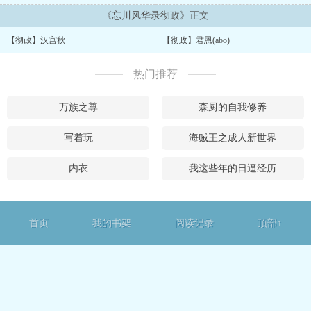
《忘川风华录彻政》正文
【彻政】汉宫秋
【彻政】君恩(abo)
热门推荐
万族之尊
森厨的自我修养
写着玩
海贼王之成人新世界
内衣
我这些年的日逼经历
首页
我的书架
阅读记录
顶部↑