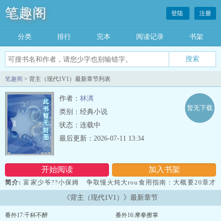
笔趣阁
登陆
注册
分类
排行
完本
阅读记录
书架
笔趣阁
> 背主（现代1V1）最新章节列表
作者：
林漓
暂无下载
类别：经典小说
状态：连载中
最后更新：2026-07-11 13:34
开始阅读
加入书架
简介:
富家少爷??小保姆 争取慢火炖大rou食用指南：大概要20章才
有rou渣，有rou的部分会适当收费，前面都是炖清汤锅！...
《背主（现代1V1）》最新章节
番外17:千杯不醉
番外16:摩拳擦掌