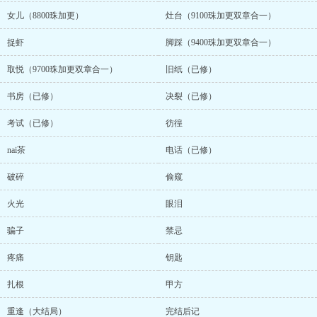
女儿（8800珠加更）
灶台（9100珠加更双章合一）
捉虾
脚踩（9400珠加更双章合一）
取悦（9700珠加更双章合一）
旧纸（已修）
书房（已修）
决裂（已修）
考试（已修）
彷徨
nai茶
电话（已修）
破碎
偷窥
火光
眼泪
骗子
禁忌
疼痛
钥匙
扎根
甲方
重逢（大结局）
完结后记