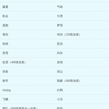
藤蔓
气味
机会
引诱
逃跑
梦境
掌控
鸿沟（250珠加更）
热情
恶劣
滑雪
内衣
欲望（400珠加更）
发情
伪装
深山
狭窄
熟睡（600珠加更）
shejing
白鹤
飞蛾
小丑
帮忙（800珠两章合一加更）
默契