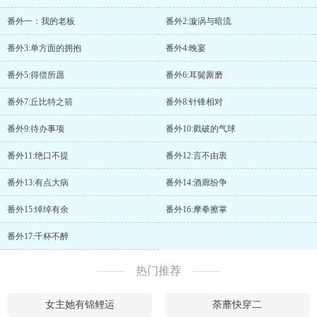
番外一：我的老板
番外2:漩涡与暗流
番外3:单方面的拥抱
番外4:晚宴
番外5:得偿所愿
番外6:耳鬓厮磨
番外7:丘比特之箭
番外8:针锋相对
番外9:待办事项
番外10:戳破的气球
番外11:绝口不提
番外12:言不由衷
番外13:有点大病
番外14:酒廊纷争
番外15:绰绰有余
番外16:摩拳擦掌
番外17:千杯不醉
热门推荐
女主她有锦鲤运
荼蘼快穿二