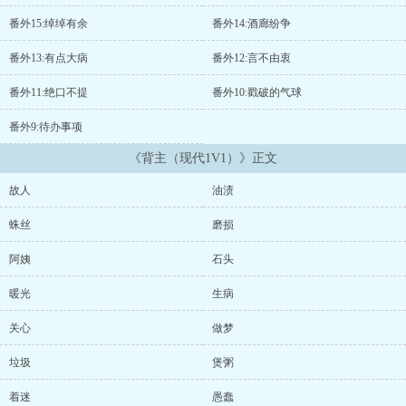
番外15:绰绰有余
番外14:酒廊纷争
番外13:有点大病
番外12:言不由衷
番外11:绝口不提
番外10:戳破的气球
番外9:待办事项
《背主（现代1V1）》正文
故人
油渍
蛛丝
磨损
阿姨
石头
暖光
生病
关心
做梦
垃圾
煲粥
着迷
愚蠢