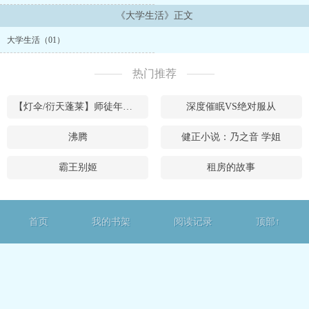
庄，颇有几分姿色。 霞姐在市区有几间店铺，所以收入不错。她对我
很好，周六日常叫我到他家里住。...
《大学生活》正文
大学生活（01）
热门推荐
【灯伞/衍天蓬莱】师徒年下囚禁 明灯
深度催眠VS绝对服从
沸腾
健正小说：乃之音 学姐
霸王别姬
租房的故事
首页
我的书架
阅读记录
顶部↑