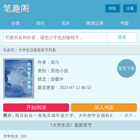
笔趣阁
登陆
注册
分类
排行
完本
阅读记录
书架
笔趣阁
> 大学生活最新章节列表
作者：
藏马
暂无下载
类别：其他小说
状态：连载中
最后更新：2023-07-12 06:52
开始阅读
加入书架
简介:
我目前在一座海滨城市读大学。大学的学业很轻松，加上我学
展开
»
习成绩一向很 好，所以平时有很多空余时间，在我读书的城市，有一
《大学生活》最新章节
个朋友。一位３０多岁的 中年妇女，离了婚，女儿判给了她老公，目
前单身一人。 我平时叫她霞姐，霞姐有１。７米，身材丰满，容貌端
大学生活（01）