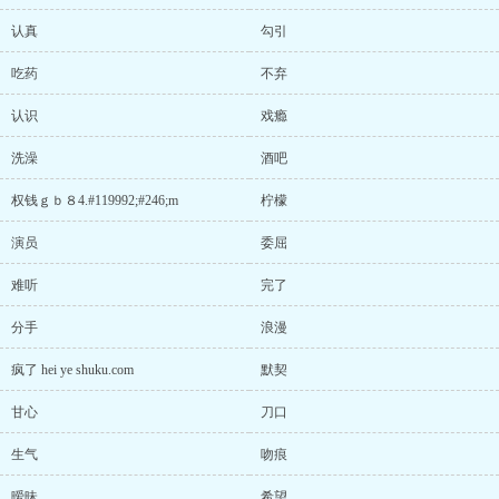
认真
勾引
吃药
不弃
认识
戏瘾
洗澡
酒吧
权钱ｇｂ８4.#119992;#246;m
柠檬
演员
委屈
难听
完了
分手
浪漫
疯了 hei ye shuku.com
默契
甘心
刀口
生气
吻痕
暧昧
希望