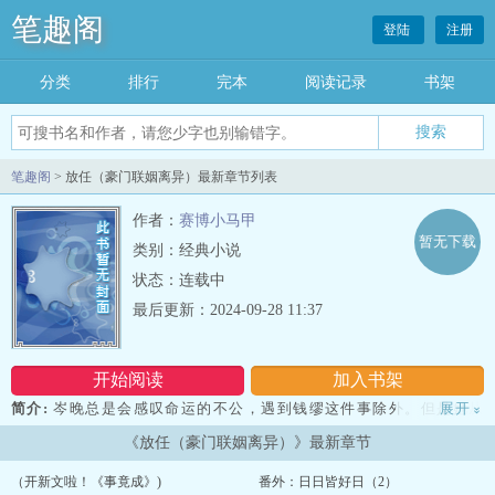
笔趣阁
登陆
注册
分类
排行
完本
阅读记录
书架
笔趣阁
> 放任（豪门联姻离异）最新章节列表
作者：
赛博小马甲
暂无下载
类别：经典小说
状态：连载中
最后更新：2024-09-28 11:37
开始阅读
加入书架
简介:
岑晚总是会感叹命运的不公，遇到钱缪这件事除外。但是她从
展开
»
没有提过，实在是怕他知道了尾巴要翘到天上去。懒猫男主 vs 恶犬女
《放任（豪门联姻离异）》最新章节
主sc，同岁，男主从始至终没有别人，女主有家里安排的未婚夫（会
有亲密行为和修罗场预警）。29岁时的离异夫妻和19岁时的别扭情侣
（开新文啦！《事竟成》)
番外：日日皆好日（2）