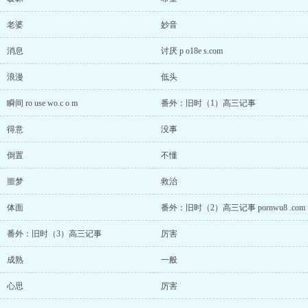
老婆
妙音
消息
讨厌 p o18e s.com
浪漫
低头
瞬间 ro use wo.c o m
番外：旧时（1）高三记事
得意
没事
倒置
不懂
噩梦
救治
体面
番外：旧时（2）高三记事 pornwu8 .com
番外：旧时（3）高三记事
厉害
成熟
一般
心思
厉害