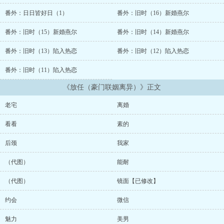
没什么两样，除了感情更深厚，gan仗（？）更凶猛之外。披着破镜
重圆外壳的吵吵闹闹小甜饼。珠珠来！收藏来！评论来！四面八方
番外：日日皆好日（1）
番外：旧时（16）新婚燕尔
来！微博@赛博上海熏鱼...
番外：旧时（15）新婚燕尔
番外：旧时（14）新婚燕尔
番外：旧时（13）陷入热恋
番外：旧时（12）陷入热恋
番外：旧时（11）陷入热恋
《放任（豪门联姻离异）》正文
老宅
离婚
看看
素的
后颈
我家
（代图）
能耐
（代图）
镜面【已修改】
约会
微信
魅力
美男